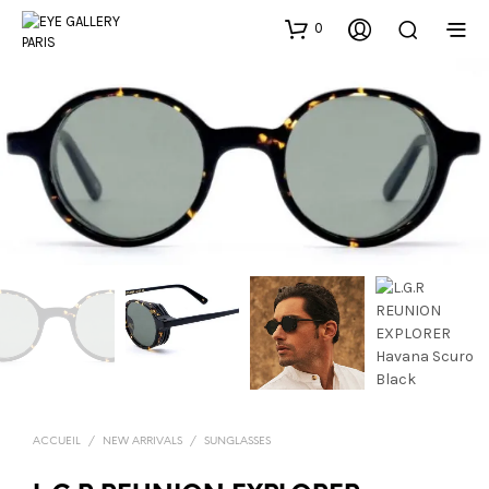
0
ACCUEIL
/
NEW ARRIVALS
/
SUNGLASSES