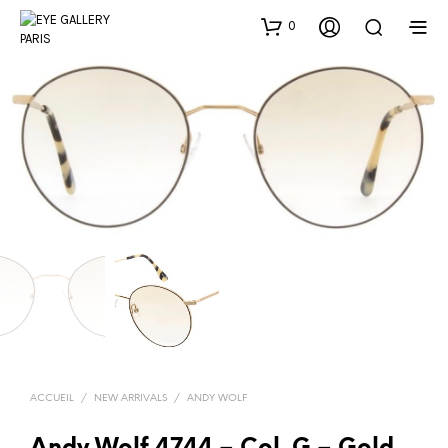
0
ACCUEIL
/
NEW ARRIVALS
/
ANDY WOLF