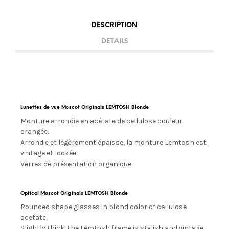
DESCRIPTION
DETAILS
Lunettes de vue Moscot Originals LEMTOSH Blonde
Monture arrondie en acétate de cellulose couleur
orangée.
Arrondie et légèrement épaisse, la monture Lemtosh est
vintage et lookée.
Verres de présentation organique
Optical Moscot Originals LEMTOSH Blonde
Rounded shape glasses in blond color of cellulose
acetate.
Slightly thick, the Lemtosh frame is stylish and vintage.