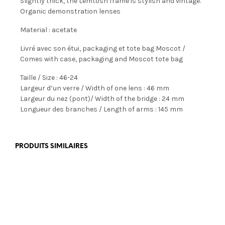
Slightly thick, the Lemtosh frame is stylish and vintage.
Organic demonstration lenses
Material : acetate
Livré avec son étui, packaging et tote bag Moscot /
Comes with case, packaging and Moscot tote bag
Taille / Size : 46-24
Largeur d’un verre / Width of one lens : 46 mm
Largeur du nez (pont)/ Width of the bridge : 24 mm
Longueur des branches / Length of arms : 145 mm
PRODUITS SIMILAIRES
€
199,00