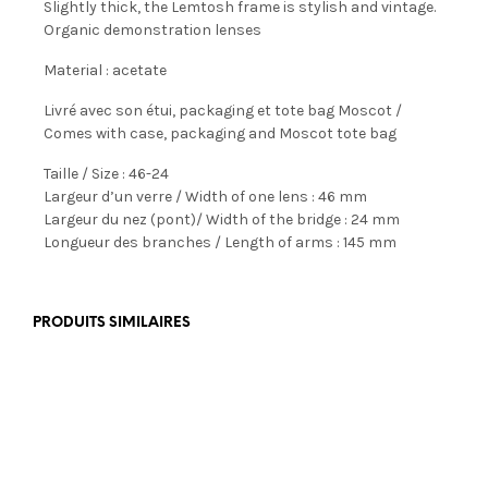
Slightly thick, the Lemtosh frame is stylish and vintage.
Organic demonstration lenses
Material : acetate
Livré avec son étui, packaging et tote bag Moscot /
Comes with case, packaging and Moscot tote bag
Taille / Size : 46-24
Largeur d’un verre / Width of one lens : 46 mm
Largeur du nez (pont)/ Width of the bridge : 24 mm
Longueur des branches / Length of arms : 145 mm
PRODUITS SIMILAIRES
€
469,00
€
199,00